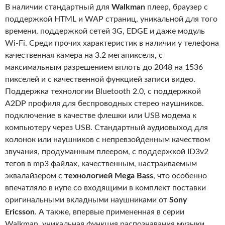
В наличии стандартный для
Walkman
плеер, браузер с
поддержкой HTML и WAP страниц, уникальной для того
времени, поддержкой сетей 3G, EDGE и даже модуль
Wi-Fi. Среди прочих характеристик в наличии у телефона
качественная камера на 3.2 мегапикселя, с
максимальным разрешением вплоть до 2048 на 1536
пикселей и с качественной функцией записи видео.
Поддержка технологии Bluetooth 2.0, с поддержкой
A2DP профиля для беспроводных стерео наушников.
подключение в качестве флешки или USB модема к
компьютеру через USB. Стандартный аудиовыход для
колонок или наушников с непревзойденным качеством
звучания, продуманным плеером, с поддержкой ID3v2
тегов в mp3 файлах, качественным, настраиваемым
эквалайзером с
технологией Mega Bass
, что особенно
впечатляло в купе со входящими в комплект поставки
оригинальными вкладными наушниками от
Sony
Ericsson
. А также, впервые примененная в серии
Walkman, уникальная функция распознавания музыки.