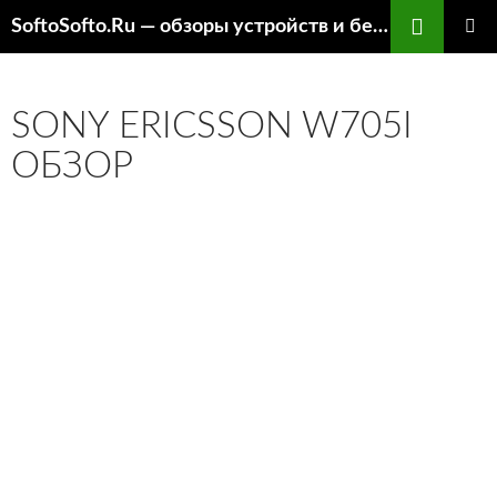
Перейти
SoftoSofto.Ru — обзоры устройств и бесплатный софт
к
ОСНОВ
содержимому
МЕНЮ
SONY ERICSSON W705I
ОБЗОР